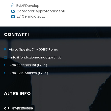
By
MPDevelop
Categoria:
Approfondimenti
27 Gennaio 2025
CONTATTI
Via La Spezia, 74 - 00183 Roma
info@fondazionedinoagostini.it
+39 06 55282701 (Int. 4)
+39 0735 568320 (Int. 4)
ALTRE INFO
C.F.:
97453150589